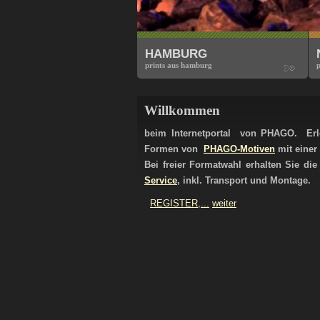
HAMBURG
prints aus hamburg
p
Willkommen
beim Internetportal von PHAGO. Erl
Formen von
PHAGO-Motiven
mit einer
Bei freier Formatwahl erhalten Sie d
Service
, inkl. Transport und Montage.
REGISTER,...
weiter