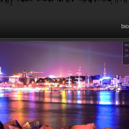
bi
P
75
20