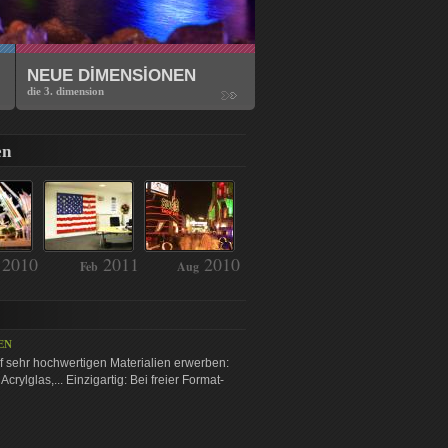
NEUE DİMENSİONEN
die 3. dimension
en
2010
2011
2010
Feb
Aug
EN
uf sehr hochwertigen Materialien erwerben:
crylglas,... Einzigartig: Bei freier Format-