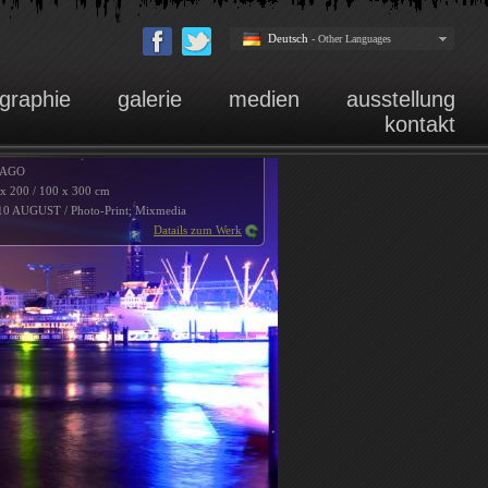
Deutsch
- Other Languages
ographie
galerie
medien
ausstellung
kontakt
HAGO
 x 200 / 100 x 300 cm
10 AUGUST / Photo-Print; Mixmedia
Datails zum Werk