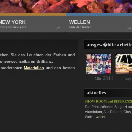
NEW YORK
WELLEN
rints aus new york
tanz der farben
ausgew�hlte arbeit
eben Sie das Leuchten der Farben und
 unverwechselbaren Brillianz.
ie modernsten
Materialien
und den besten
2011
Mär
Aug
aktuelles
SHOW ROOM und REFERENZ
Die Prints können Sie jetzt a
Aluminium, Alu-Dibond, Glas, A
Wah...
weiter